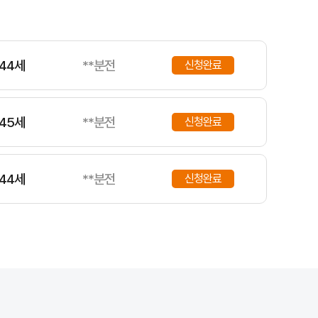
25세
**분전
신청완료
44세
**분전
신청완료
45세
**분전
신청완료
44세
**분전
신청완료
41세
**분전
신청완료
35세
**분전
신청완료
합니다. 이 보험은 크게 대인배상, 대물배상, 자기신체사고, 자차보험 등